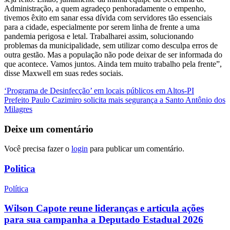
Administração, a quem agradeço penhoradamente o empenho,
tivemos êxito em sanar essa dívida com servidores tão essenciais
para a cidade, especialmente por serem linha de frente a uma
pandemia perigosa e letal. Trabalharei assim, solucionando
problemas da municipalidade, sem utilizar como desculpa erros de
outra gestão. Mas a população não pode deixar de ser informada do
que acontece. Vamos juntos. Ainda tem muito trabalho pela frente”,
disse Maxwell em suas redes sociais.
Navegação
‘Programa de Desinfecção’ em locais públicos em Altos-PI
Prefeito Paulo Cazimiro solicita mais segurança a Santo Antônio dos
de
Milagres
Post
Deixe um comentário
Você precisa fazer o
login
para publicar um comentário.
Politica
Política
Wilson Capote reune lideranças e articula ações
para sua campanha a Deputado Estadual 2026