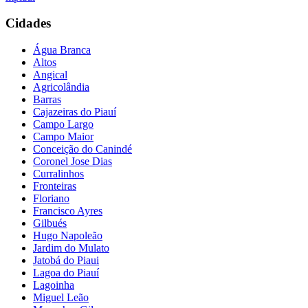
Cidades
Água Branca
Altos
Angical
Agricolândia
Barras
Cajazeiras do Piauí
Campo Largo
Campo Maior
Conceição do Canindé
Coronel Jose Dias
Curralinhos
Fronteiras
Floriano
Francisco Ayres
Gilbués
Hugo Napoleão
Jardim do Mulato
Jatobá do Piaui
Lagoa do Piauí
Lagoinha
Miguel Leão