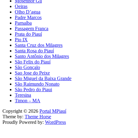
Mosenhor Gil
Oeiras
Olho D’agua
Padre Marcos
Parnaíba
Passagem Franca
Prata do Piauí
Pio IX
Santa Cruz dos Milagres
Santa Rosa do Piauí
Santo Antônio dos Milagres
São Felix do Piauí
São Gonçalo
Sao Jose do Peixe
São Miguel da Baixa Grande
São Raimundo Nonato
São Pedro do Piaui
Teresina
Timon – MA
Copyright © 2026
Portal MPiauí
Theme by:
Theme Horse
Proudly Powered by:
WordPress