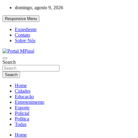
Skip
domingo, agosto 9, 2026
to
content
Responsive Menu
Expediente
Contato
Sobre Nós
Notícias do Piauí – Teresina – Água Branca e todo Médio Parnaíba
Search
Portal MPiauí
Search
Home
Cidades
Educação
Entretenimento
Esporte
Policial
Política
Todas
Home