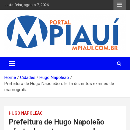
Skip
sexta-feira, agosto 7, 2026
to
content
Notícias do Piauí – Teresina – Água Branca e todo Médio
Portal MPiauí
Parnaíba
Home
Cidades
Hugo Napoleão
Prefeitura de Hugo Napoleão oferta duzentos exames de
mamografia
HUGO NAPOLEÃO
Prefeitura de Hugo Napoleão