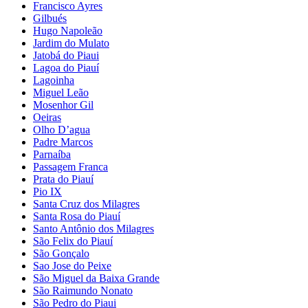
Francisco Ayres
Gilbués
Hugo Napoleão
Jardim do Mulato
Jatobá do Piaui
Lagoa do Piauí
Lagoinha
Miguel Leão
Mosenhor Gil
Oeiras
Olho D’agua
Padre Marcos
Parnaíba
Passagem Franca
Prata do Piauí
Pio IX
Santa Cruz dos Milagres
Santa Rosa do Piauí
Santo Antônio dos Milagres
São Felix do Piauí
São Gonçalo
Sao Jose do Peixe
São Miguel da Baixa Grande
São Raimundo Nonato
São Pedro do Piaui