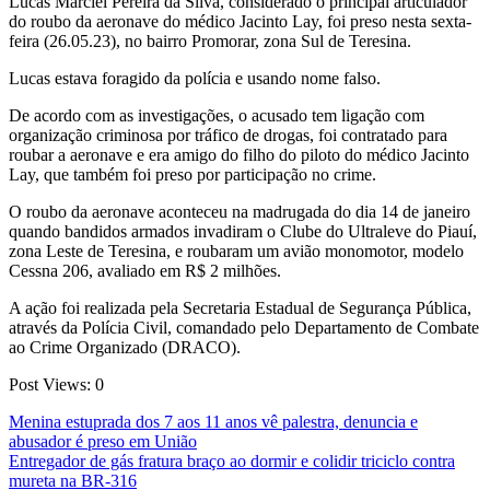
Lucas Marciel Pereira da Silva, considerado o principal articulador
do roubo da aeronave do médico Jacinto Lay, foi preso nesta sexta-
feira (26.05.23), no bairro Promorar, zona Sul de Teresina.
Lucas estava foragido da polícia e usando nome falso.
De acordo com as investigações, o acusado tem ligação com
organização criminosa por tráfico de drogas, foi contratado para
roubar a aeronave e era amigo do filho do piloto do médico Jacinto
Lay, que também foi preso por participação no crime.
O roubo da aeronave aconteceu na madrugada do dia 14 de janeiro
quando bandidos armados invadiram o Clube do Ultraleve do Piauí,
zona Leste de Teresina, e roubaram um avião monomotor, modelo
Cessna 206, avaliado em R$ 2 milhões.
A ação foi realizada pela Secretaria Estadual de Segurança Pública,
através da Polícia Civil, comandado pelo Departamento de Combate
ao Crime Organizado (DRACO).
Post Views:
0
Navegação
Menina estuprada dos 7 aos 11 anos vê palestra, denuncia e
abusador é preso em União
de
Entregador de gás fratura braço ao dormir e colidir triciclo contra
Post
mureta na BR-316