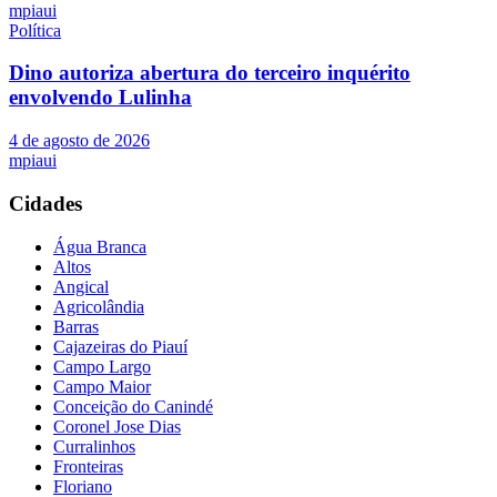
mpiaui
Política
Dino autoriza abertura do terceiro inquérito
envolvendo Lulinha
4 de agosto de 2026
mpiaui
Cidades
Água Branca
Altos
Angical
Agricolândia
Barras
Cajazeiras do Piauí
Campo Largo
Campo Maior
Conceição do Canindé
Coronel Jose Dias
Curralinhos
Fronteiras
Floriano