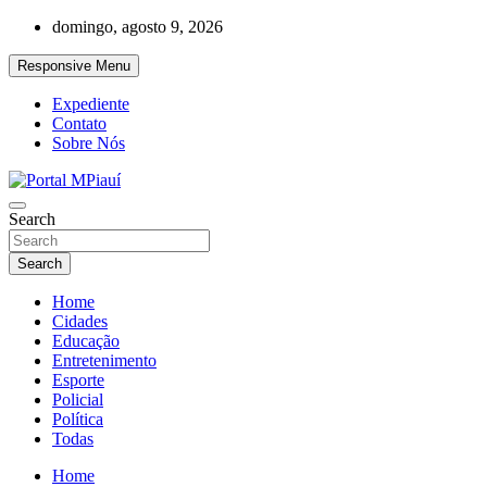
Skip
domingo, agosto 9, 2026
to
content
Responsive Menu
Expediente
Contato
Sobre Nós
Notícias do Piauí – Teresina – Água Branca e todo Médio Parnaíba
Search
Portal MPiauí
Search
Home
Cidades
Educação
Entretenimento
Esporte
Policial
Política
Todas
Home