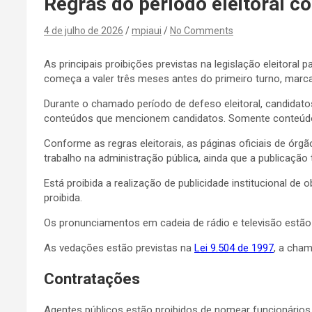
Regras do período eleitoral c
4 de julho de 2026
mpiaui
No Comments
As principais proibições previstas na legislação eleitoral
começa a valer três meses antes do primeiro turno, marc
Durante o chamado período de defeso eleitoral, candidato
conteúdos que mencionem candidatos. Somente conteúdos 
Conforme as regras eleitorais, as páginas oficiais de órg
trabalho na administração pública, ainda que a publicação
Está proibida a realização de publicidade institucional 
proibida.
Os pronunciamentos em cadeia de rádio e televisão estão 
As vedações estão previstas na
Lei 9.504 de 1997
, a cham
Contratações
Agentes públicos estão proibidos de nomear funcionários púb