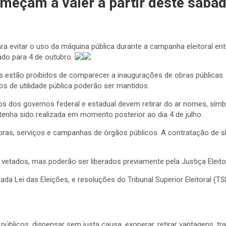
omeçam a valer a partir deste sábad
 para evitar o uso da máquina pública durante a campanha eleitoral en
ado para 4 de outubro.
s estão proibidos de comparecer a inaugurações de obras públicas.
de utilidade pública poderão ser mantidos.
ãos dos governos federal e estadual devem retirar do ar nomes, sím
 tenha sido realizada em momento posterior ao dia 4 de julho.
de obras, serviços e campanhas de órgãos públicos. A contratação d
vetados, mas poderão ser liberados previamente pela Justiça Eleit
ada Lei das Eleições, e resoluções do Tribunal Superior Eleitoral (TS
licos, dispensar sem justa causa, exonerar, retirar vantagens, trans