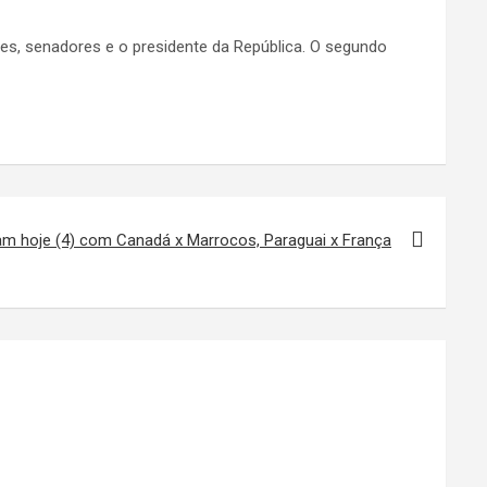
ores, senadores e o presidente da República. O segundo
am hoje (4) com Canadá x Marrocos, Paraguai x França