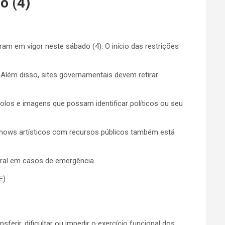
o (4)
tram em vigor neste sábado (4). O início das restrições
 Além disso, sites governamentais devem retirar
bolos e imagens que possam identificar políticos ou seu
e shows artísticos com recursos públicos também está
oral em casos de emergência.
E).
ferir, dificultar ou impedir o exercício funcional dos