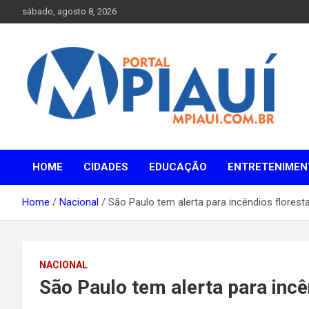
Skip
sábado, agosto 8, 2026
to
content
Notícias do Piauí – Teresina – Água Branca e todo Médio
Portal MPiauí
Parnaíba
HOME
CIDADES
EDUCAÇÃO
ENTRETENIMEN
Home
Nacional
São Paulo tem alerta para incêndios flores
NACIONAL
São Paulo tem alerta para incê