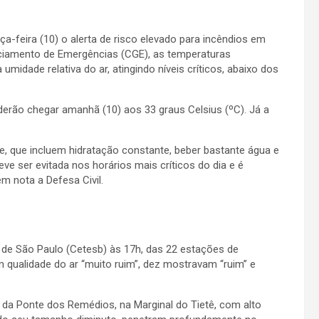
ça-feira (10) o alerta de risco elevado para incêndios em
nciamento de Emergências (CGE), as temperaturas
idade relativa do ar, atingindo níveis críticos, abaixo dos
derão chegar amanhã (10) aos 33 graus Celsius (ºC). Já a
, que incluem hidratação constante, beber bastante água e
 deve ser evitada nos horários mais críticos do dia e é
m nota a Defesa Civil.
de São Paulo (Cetesb) às 17h, das 22 estações de
m qualidade do ar “muito ruim”, dez mostravam “ruim” e
o da Ponte dos Remédios, na Marginal do Tietê, com alto