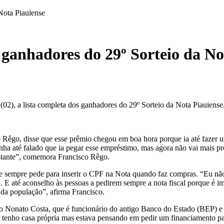
Nota Piauiense
s ganhadores do 29º Sorteio da No
(02), a lista completa dos ganhadores do 29º Sorteio da Nota Piauiense, 
Rêgo, disse que esse prêmio chegou em boa hora porque ia até fazer um
inha até falado que ia pegar esse empréstimo, mas agora não vai mais pr
stante”, comemora Francisco Rêgo.
o e sempre pede para inserir o CPF na Nota quando faz compras. “Eu n
. E até aconselho às pessoas a pedirem sempre a nota fiscal porque é 
 da população”, afirma Francisco.
 Nonato Costa, que é funcionário do antigo Banco do Estado (BEP) e 
á tenho casa própria mas estava pensando em pedir um financiamento pa