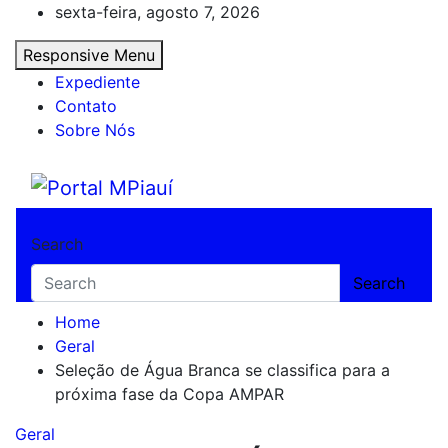
Skip
sexta-feira, agosto 7, 2026
to
Responsive Menu
content
Expediente
Contato
Sobre Nós
Portal MPiauí
Notícias do Piauí – Teresina – Água Branca
Search
Search
Home
Geral
Seleção de Água Branca se classifica para a
próxima fase da Copa AMPAR
Geral