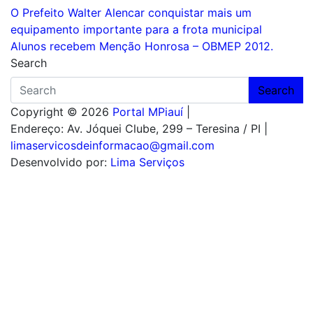
Navegação
O Prefeito Walter Alencar conquistar mais um
equipamento importante para a frota municipal
de
Alunos recebem Menção Honrosa – OBMEP 2012.
Post
Search
Search
Copyright © 2026
Portal MPiauí
|
Endereço:
Av. Jóquei Clube, 299 – Teresina / PI
|
limaservicosdeinformacao@gmail.com
Desenvolvido por:
Lima Serviços