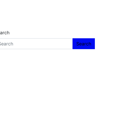
arch
Search