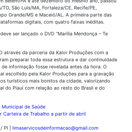
 em Belém/PA e até dezembro do mesmo ano, passou
s/TO, São Luís/MA, Fortaleza/CE, Recife/PE,
po Grande/MS e Maceió/AL. A primeira parte das
ataformas digitais, com quatro faixas inéditas.
o deve ser lançado o DVD “Marília Mendonça – Te
D através da parceria da Kalor Produções com a
am preparar toda essa estrutura e dar continuidade
o de informação fosse revelada antes da hora. O
cal escolhido pela Kalor Produções para a gravação
s turísticos mais bonitos da cidade, valorizando
tal do Piauí com relação ao resto do Brasil e do
a Municipal de Saúde
 Carteira de Trabalho a partir de abril
/ PI
|
limaservicosdeinformacao@gmail.com