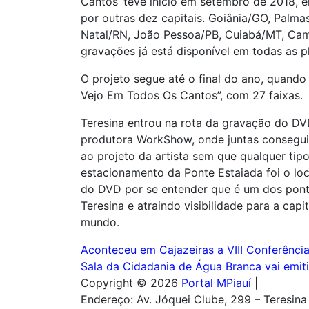
Cantos’ teve início em setembro de 2018,
por outras dez capitais. Goiânia/GO, Palma
Natal/RN, João Pessoa/PB, Cuiabá/MT, Cam
gravações já está disponível em todas as pl
O projeto segue até o final do ano, quand
Vejo Em Todos Os Cantos”, com 27 faixas.
Teresina entrou na rota da gravação do DV
produtora WorkShow, onde juntas conseguir
ao projeto da artista sem que qualquer tip
estacionamento da Ponte Estaiada foi o lo
do DVD por se entender que é um dos ponto
Teresina e atraindo visibilidade para a capi
mundo.
Navegação
Aconteceu em Cajazeiras a VIII Conferênci
Sala da Cidadania de Água Branca vai emitir
de
Copyright © 2026
Portal MPiauí
|
Post
Endereço:
Av. Jóquei Clube, 299 – Teresina 