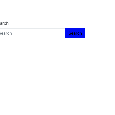
arch
Search