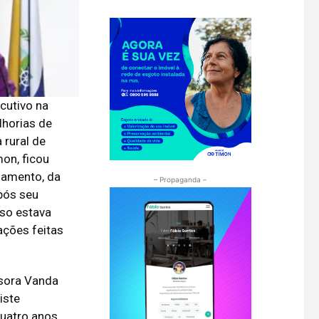
cutivo na
lhorias de
 rural de
on, ficou
lamento, da
– Propaganda –
pós seu
oso estava
ações feitas
ssora Vanda
iste
quatro anos