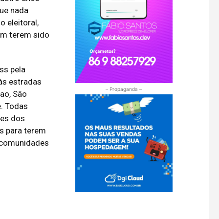
que nada
 eleitoral,
am terem sido
ss pela
 às estradas
– Propaganda –
ao, São
e. Todas
des dos
s para terem
s comunidades