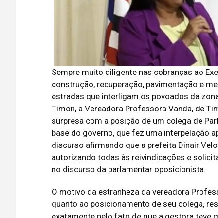
Sempre muito diligente nas cobranças ao Exe
construção, recuperação, pavimentação e me
estradas que interligam os povoados da zona
Timon, a Vereadora Professora Vanda, de Tim
surpresa com a posição de um colega de Par
base do governo, que fez uma interpelação a
discurso afirmando que a prefeita Dinair Vel
autorizando todas às reivindicações e solicit
no discurso da parlamentar oposicionista.
O motivo da estranheza da vereadora Profe
quanto ao posicionamento de seu colega, res
exatamente pelo fato de que a gestora teve 