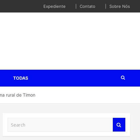
Expediente
Contato
Sobre Nós
TODAS
na rural de Timon
S
e
a