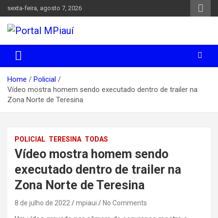
Skip
sexta-feira, agosto 7, 2026
to
content
Notícias do Piauí – Teresina – Água Branca e todo Médio
Portal MPiauí
Parnaíba
Home
Policial
Vídeo mostra homem sendo executado dentro de trailer na
Zona Norte de Teresina
POLICIAL
TERESINA
TODAS
Vídeo mostra homem sendo
executado dentro de trailer na
Zona Norte de Teresina
8 de julho de 2022
mpiaui
No Comments