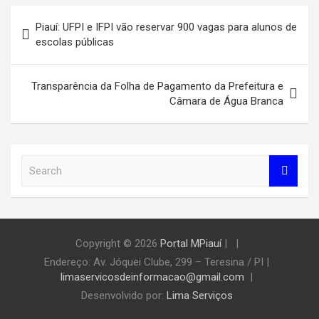
Navegação
Piauí: UFPI e IFPI vão reservar 900 vagas para alunos de
de
escolas públicas
Post
Transparência da Folha de Pagamento da Prefeitura e
Câmara de Água Branca
S
e
a
r
c
h
Copyright © 2026
Portal MPiauí
|
Endereço:
Av. Jóquei Clube, 299 – Teresina / PI
|
limaservicosdeinformacao@gmail.com
Desenvolvido por:
Lima Serviços