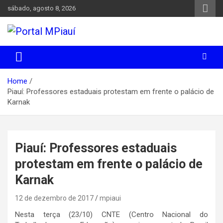
Skip
sábado, agosto 8, 2026
to
content
Notícias do Piauí – Teresina – Água Branca e todo Médio
Portal MPiauí
Parnaíba
Home
Piauí: Professores estaduais protestam em frente o palácio de
Karnak
Piauí: Professores estaduais
protestam em frente o palácio de
Karnak
12 de dezembro de 2017
mpiaui
Nesta terça (23/10) CNTE (Centro Nacional do