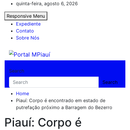
Skip
quinta-feira, agosto 6, 2026
to
Responsive Menu
content
Expediente
Contato
Sobre Nós
Portal MPiauí
Notícias do Piauí – Teresina – Água Branca
Search
Search
Home
Piauí: Corpo é encontrado em estado de
putrefação próximo a Barragem do Bezerro
Piauí: Corpo é