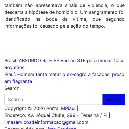
também não apresentava sinais de violência, o que
descarta a hipótese de homicídio. Um sangramento foi
identificado na boca da vítima, que segundo
informações foi causado pela ação do tempo.
Navegação
Brasil: ABSURDO RJ E ES vão ao STF para mudar Caso
Royalties
de
Piauí: Homem tenta matar o ex-sogro a facadas; preso
Post
em flagrante
Search
Search
Copyright © 2026
Portal MPiauí
|
Endereço:
Av. Jóquei Clube, 299 – Teresina / PI
|
limaservicosdeinformacao@gmail.com
Desenvolvido por:
Lima Serviços