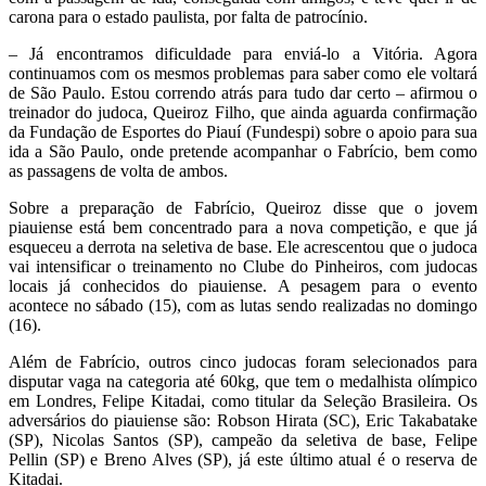
carona para o estado paulista, por falta de patrocínio.
– Já encontramos dificuldade para enviá-lo a Vitória. Agora
continuamos com os mesmos problemas para saber como ele voltará
de São Paulo. Estou correndo atrás para tudo dar certo – afirmou o
treinador do judoca, Queiroz Filho, que ainda aguarda confirmação
da Fundação de Esportes do Piauí (Fundespi) sobre o apoio para sua
ida a São Paulo, onde pretende acompanhar o Fabrício, bem como
as passagens de volta de ambos.
Sobre a preparação de Fabrício, Queiroz disse que o jovem
piauiense está bem concentrado para a nova competição, e que já
esqueceu a derrota na seletiva de base. Ele acrescentou que o judoca
vai intensificar o treinamento no Clube do Pinheiros, com judocas
locais já conhecidos do piauiense. A pesagem para o evento
acontece no sábado (15), com as lutas sendo realizadas no domingo
(16).
Além de Fabrício, outros cinco judocas foram selecionados para
disputar vaga na categoria até 60kg, que tem o medalhista olímpico
em Londres,
Felipe Kitadai
, como titular da Seleção Brasileira. Os
adversários do piauiense são: Robson Hirata (SC), Eric Takabatake
(SP), Nicolas Santos (SP), campeão da seletiva de base, Felipe
Pellin (SP) e Breno Alves (SP), já este último atual é o reserva de
Kitadai.