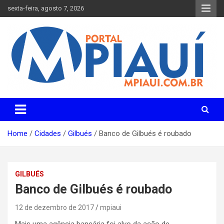
Skip
sexta-feira, agosto 7, 2026
to
content
Notícias do Piauí – Teresina – Água Branca e todo Médio
Portal MPiauí
Parnaíba
Home
Cidades
Gilbués
Banco de Gilbués é roubado
GILBUÉS
Banco de Gilbués é roubado
12 de dezembro de 2017
mpiaui
Mais uma agência bancária foi alvo da ação de