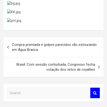
Navegação
Compra premiada e golpes parecidos vão estourando
de
em Água Branca
Post
Brasil: Com sessão conturbada, Congresso fecha
votação dos vetos de royalties
S
e
a
r