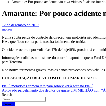
Amarante: Por pouco acidente não eixa vitimas fatais no interio
Amarante: Por pouco acidente nã
12 de dezembro de 2017
mpiaui
Numa súbita perda de controle da direção, um motorista não identi
KA , que ficou com a parte traseira totalmente destruída.
O acidente ocorreu por volta das 17h de hoje(05), próximo à comun
Informações colhidas no instante do ocorrido apontam que o Ford KA
para Teresina.
Não houve ferimentos graves, mas os danos provocados aos veículos 
COLABORAÇÃO BEL VELOSO E LEOMAR DUARTE
Navegação
Piauí: moradores comem rato para sobreviver à seca no Piauí
Aprovado parcelamento dos débitos de quase UM MILHÃO co
de
Search
Post
Search