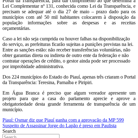
Portal da Transparência, para dar cumprimento ao que determina à
Lei Complementar nº 131, conhecida como Lei da Transparência, e
precisam se adequar até o dia 27 de maio – prazo dado para os
municípios com até 50 mil habitantes colocarem à disposição da
população informações sobre as despesas e as receitas
orçamentárias.
Caso a lei não seja cumprida ou houver falhas na disponibilização
do serviço, as prefeituras ficarão sujeitas a punições previstas na lei.
Entre as sanções estão: não receber transferências voluntárias, não
obter garantias direta ou indireta de outro ente da federação e não
contratar operações de crédito, o gestor ainda pode ser processado
por improbidade administrativa.
Dos 224 municípios do Estado do Piauí, apenas três criaram o Portal
da Transparência: Teresina, Parnaíba e Piripiri.
Em Água Branca é preciso que algum vereador apresente um
projeto para que a casa do parlamento aprecie e aprove a
obrigatoriedade desta grande ferramenta de transparência de um
município.
Navegação
Piauí: Osmar diz que Piauí ganha com a aprovação da MP 599
Suspeito de Assassinar Jorge do Lapão é preso em Paulista
de
Search
Post