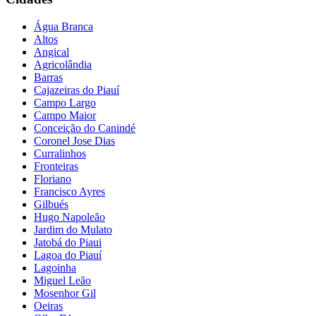
Água Branca
Altos
Angical
Agricolândia
Barras
Cajazeiras do Piauí
Campo Largo
Campo Maior
Conceição do Canindé
Coronel Jose Dias
Curralinhos
Fronteiras
Floriano
Francisco Ayres
Gilbués
Hugo Napoleão
Jardim do Mulato
Jatobá do Piaui
Lagoa do Piauí
Lagoinha
Miguel Leão
Mosenhor Gil
Oeiras