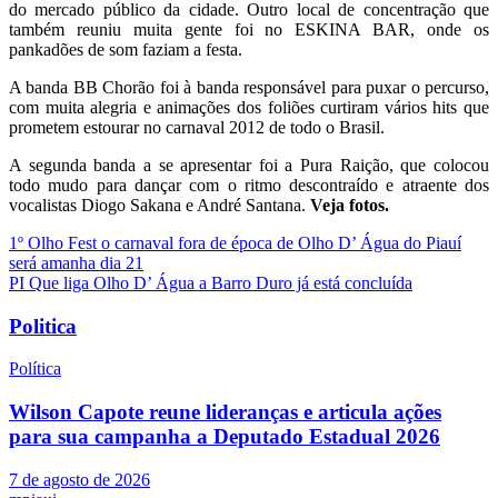
do mercado público da cidade. Outro local de concentração que
também reuniu muita gente foi no ESKINA BAR, onde os
pankadões de som faziam a festa.
A banda BB Chorão foi à banda responsável para puxar o percurso,
com muita alegria e animações dos foliões curtiram vários hits que
prometem estourar no carnaval 2012 de todo o Brasil.
A segunda banda a se apresentar foi a Pura Raição, que colocou
todo mudo para dançar com o ritmo descontraído e atraente dos
vocalistas Diogo Sakana e André Santana.
Veja fotos.
Navegação
1º Olho Fest o carnaval fora de época de Olho D’ Água do Piauí
será amanha dia 21
de
PI Que liga Olho D’ Água a Barro Duro já está concluída
Post
Politica
Política
Wilson Capote reune lideranças e articula ações
para sua campanha a Deputado Estadual 2026
7 de agosto de 2026