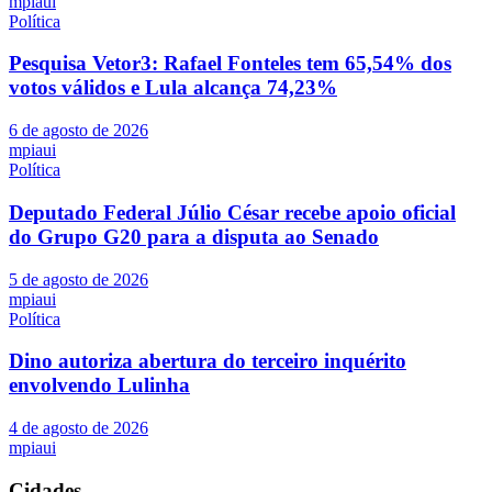
mpiaui
Política
Pesquisa Vetor3: Rafael Fonteles tem 65,54% dos
votos válidos e Lula alcança 74,23%
6 de agosto de 2026
mpiaui
Política
Deputado Federal Júlio César recebe apoio oficial
do Grupo G20 para a disputa ao Senado
5 de agosto de 2026
mpiaui
Política
Dino autoriza abertura do terceiro inquérito
envolvendo Lulinha
4 de agosto de 2026
mpiaui
Cidades