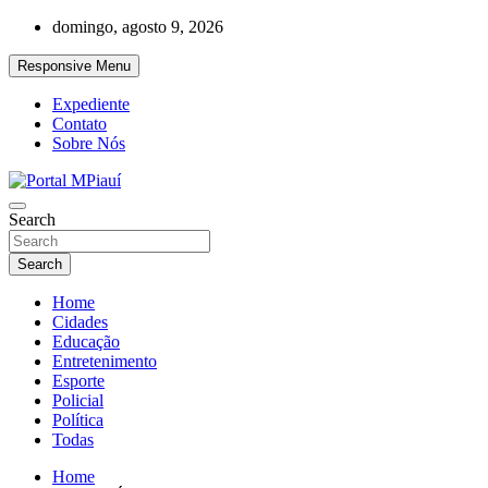
Skip
domingo, agosto 9, 2026
to
content
Responsive Menu
Expediente
Contato
Sobre Nós
Notícias do Piauí – Teresina – Água Branca e todo Médio Parnaíba
Search
Portal MPiauí
Search
Home
Cidades
Educação
Entretenimento
Esporte
Policial
Política
Todas
Home