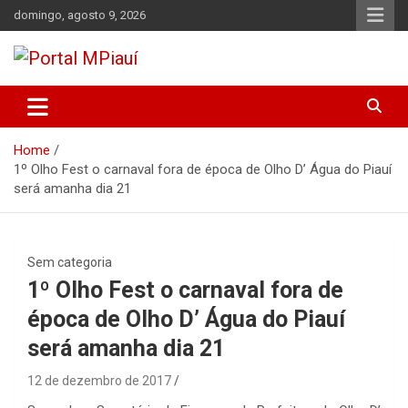
Skip
domingo, agosto 9, 2026
to
content
Notícias do Piauí – Teresina – Água Branca e todo Médio
Portal MPiauí
Parnaíba
Home
1º Olho Fest o carnaval fora de época de Olho D’ Água do Piauí
será amanha dia 21
Sem categoria
1º Olho Fest o carnaval fora de
época de Olho D’ Água do Piauí
será amanha dia 21
12 de dezembro de 2017