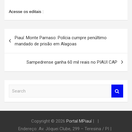
Acesse os editais :
Navegação
Piauí: Monte Parnaso: Polícia cumpre penúltimo
de
mandado de prisão em Alagoas
Post
Sampedrense ganha 60 mil reais no PIAUI CAP
S
e
a
r
c
h
Copyright © 2026
Portal MPiauí
|
Endereço:
Av. Jóquei Clube, 299 – Teresina / PI
|