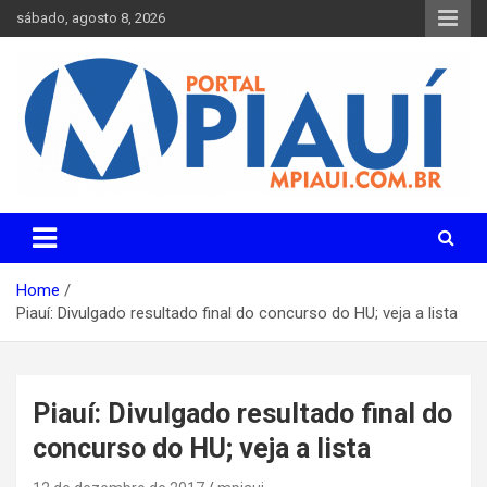
Skip
sábado, agosto 8, 2026
to
content
Notícias do Piauí – Teresina – Água Branca e todo Médio
Portal MPiauí
Parnaíba
Home
Piauí: Divulgado resultado final do concurso do HU; veja a lista
Piauí: Divulgado resultado final do
concurso do HU; veja a lista