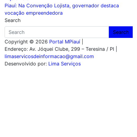
de
Piauí: Na Convenção Lojista, governador destaca
Post
vocação empreendedora
Search
Search
Copyright © 2026
Portal MPiauí
|
Endereço:
Av. Jóquei Clube, 299 – Teresina / PI
|
limaservicosdeinformacao@gmail.com
Desenvolvido por:
Lima Serviços