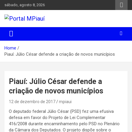
Skip
sábado, agosto 8, 2026
to
content
Notícias do Piauí – Teresina – Água Branca e todo Médio
Portal MPiauí
Parnaíba
Home
Piauí: Júlio César defende a criação de novos municípios
Piauí: Júlio César defende a
criação de novos municípios
12 de dezembro de 2017
mpiaui
O deputado federal Júlio César (PSD) fez uma efusiva
defesa em favor do Projeto de Lei Complementar
416/2008 durante encaminhamento pelo PSD no Plenário
da Câmara dos Deputados. O projeto dispõe sobre o