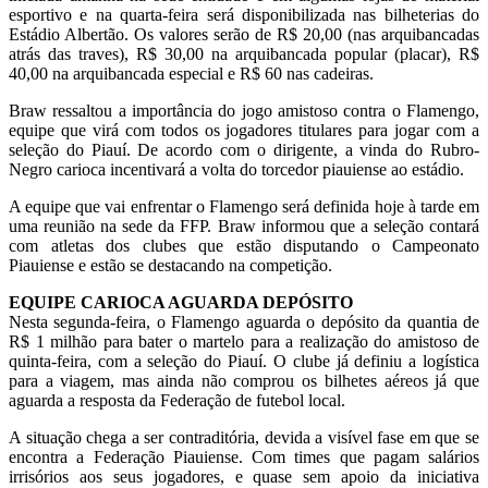
esportivo e na quarta-feira será disponibilizada nas bilheterias do
Estádio Albertão. Os valores serão de R$ 20,00 (nas arquibancadas
atrás das traves), R$ 30,00 na arquibancada popular (placar), R$
40,00 na arquibancada especial e R$ 60 nas cadeiras.
Braw ressaltou a importância do jogo amistoso contra o Flamengo,
equipe que virá com todos os jogadores titulares para jogar com a
seleção do Piauí. De acordo com o dirigente, a vinda do Rubro-
Negro carioca incentivará a volta do torcedor piauiense ao estádio.
A equipe que vai enfrentar o Flamengo será definida hoje à tarde em
uma reunião na sede da FFP. Braw informou que a seleção contará
com atletas dos clubes que estão disputando o Campeonato
Piauiense e estão se destacando na competição.
EQUIPE CARIOCA AGUARDA DEPÓSITO
Nesta segunda-feira, o Flamengo aguarda o depósito da quantia de
R$ 1 milhão para bater o martelo para a realização do amistoso de
quinta-feira, com a seleção do Piauí. O clube já definiu a logística
para a viagem, mas ainda não comprou os bilhetes aéreos já que
aguarda a resposta da Federação de futebol local.
A situação chega a ser contraditória, devida a visível fase em que se
encontra a Federação Piauiense. Com times que pagam salários
irrisórios aos seus jogadores, e quase sem apoio da iniciativa