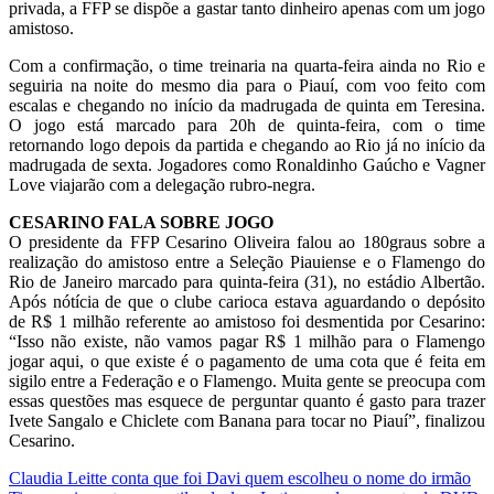
privada, a FFP se dispõe a gastar tanto dinheiro apenas com um jogo
amistoso.
Com a confirmação, o time treinaria na quarta-feira ainda no Rio e
seguiria na noite do mesmo dia para o Piauí, com voo feito com
escalas e chegando no início da madrugada de quinta em Teresina.
O jogo está marcado para 20h de quinta-feira, com o time
retornando logo depois da partida e chegando ao Rio já no início da
madrugada de sexta. Jogadores como Ronaldinho Gaúcho e Vagner
Love viajarão com a delegação rubro-negra.
CESARINO FALA SOBRE JOGO
O presidente da FFP Cesarino Oliveira falou ao 180graus sobre a
realização do amistoso entre a Seleção Piauiense e o Flamengo do
Rio de Janeiro marcado para quinta-feira (31), no estádio Albertão.
Após nótícia de que o clube carioca estava aguardando o depósito
de R$ 1 milhão referente ao amistoso foi desmentida por Cesarino:
“Isso não existe, não vamos pagar R$ 1 milhão para o Flamengo
jogar aqui, o que existe é o pagamento de uma cota que é feita em
sigilo entre a Federação e o Flamengo. Muita gente se preocupa com
essas questões mas esquece de perguntar quanto é gasto para trazer
Ivete Sangalo e Chiclete com Banana para tocar no Piauí”, finalizou
Cesarino.
Navegação
Claudia Leitte conta que foi Davi quem escolheu o nome do irmão