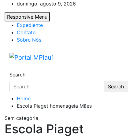
Skip
domingo, agosto 9, 2026
to
Responsive Menu
content
Expediente
Contato
Sobre Nós
Portal MPiauí
Notícias do Piauí – Teresina – Água Branca
Search
Search
Home
Escola Piaget homenageia Mães
Sem categoria
Escola Piaget