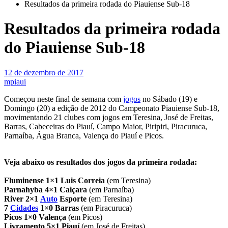
Resultados da primeira rodada do Piauiense Sub-18
Resultados da primeira rodada
do Piauiense Sub-18
12 de dezembro de 2017
mpiaui
Começou neste final de semana com
jogos
no Sábado (19) e
Domingo (20) a edição de 2012 do Campeonato Piauiense Sub-18,
movimentando 21 clubes com jogos em Teresina, José de Freitas,
Barras, Cabeceiras do Piauí, Campo Maior, Piripiri, Piracuruca,
Parnaíba, Água Branca, Valença do Piauí e Picos.
Veja abaixo os resultados dos jogos da primeira rodada:
Fluminense 1×1 Luis Correia
(em Teresina)
Parnahyba 4×1 Caiçara
(em Parnaíba)
River 2×1
Auto
Esporte
(em Teresina)
7
Cidades
1×0 Barras
(em Piracuruca)
Picos 1×0 Valença
(em Picos)
Livramento 5×1 Piauí
(em José de Freitas)