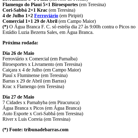
Flamengo do Piauí 5×1 Biroesportes
(em Teresina)
Cori-Sabbá 2×1 Krac
(em Teresina)
4 de Julho 1×2
Ferroviário
(em Piripiri)
Comercial 1×1 29 de Abril
(em Campo Maior)
(*)
O Água Branca F. C. só estréia dia 27 às 9:00h contra o Picos no
Estádio Luzia Bezerra Sales, em Água Branca.
Próxima rodada:
Dia 26 de Maio
Ferroviário x Comercial (em Parnaíba)
Biroesportes x Livramento (em Teresina)
Caiçara x 4 de Julho (em Campo Maior)
Piauí x Fluminense (em Teresina)
Barras x 29 de Abril (em Barras)
Krac x Flamengo (em Teresina)
Dia 27 de Maio
7 Cidades x Parnahyba (em Piracuruca)
Água Branca x Picos (em Água Branca)
Auto Esporte x Cori-Sabbá (em Teresina)
River x Luis Correia (em Teresina)
(*) Fonte: tribunadebarras.com