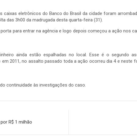
 caixas eletrônicos do Banco do Brasil da cidade foram arrombado
lta das 3h00 da madrugada desta quarta-feira (31).
rta para entrar na agência e logo depois começou a ação nos caix
inheiro ainda estão espalhadas no local. Esse é o segundo a
m 2011, no assalto passado toda a ação ocorreu dia 4 e neste fo
ando continuidade às investigações do caso.
 por R$ 1 milhão