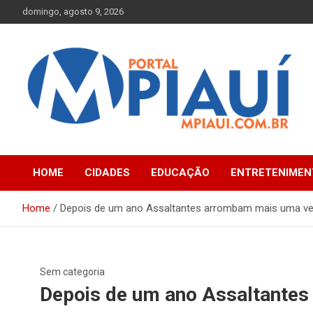
Skip
domingo, agosto 9, 2026
to
content
Notícias do Piauí – Teresina – Água Branca e todo Médio
Portal MPiauí
Parnaíba
HOME
CIDADES
EDUCAÇÃO
ENTRETENIMEN
Home
Depois de um ano Assaltantes arrombam mais uma ve
Sem categoria
Depois de um ano Assaltantes