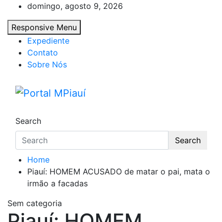
Skip
domingo, agosto 9, 2026
to
Responsive Menu
content
Expediente
Contato
Sobre Nós
Portal MPiauí
Notícias do Piauí – Teresina – Água Branca
Search
Search
Home
Piauí: HOMEM ACUSADO de matar o pai, mata o
irmão a facadas
Sem categoria
Piauí: HOMEM