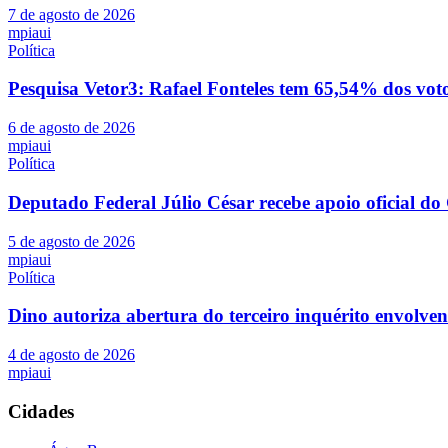
7 de agosto de 2026
mpiaui
Política
Pesquisa Vetor3: Rafael Fonteles tem 65,54% dos vot
6 de agosto de 2026
mpiaui
Política
Deputado Federal Júlio César recebe apoio oficial d
5 de agosto de 2026
mpiaui
Política
Dino autoriza abertura do terceiro inquérito envolve
4 de agosto de 2026
mpiaui
Cidades