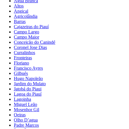
Água Branca
Altos
Angical
Agricolândia
Barras
Cajazeiras do Piauí
Campo Largo
Campo Maior
Conceição do Canindé
Coronel Jose Dias
Curralinhos
Fronteiras
Floriano
Francisco Ayres
Gilbués
Hugo Napoleão
Jardim do Mulato
Jatobá do Piaui
Lagoa do Piauí
Lagoinha
Miguel Leão
Mosenhor Gil
Oeiras
Olho D’agua
Padre Marcos