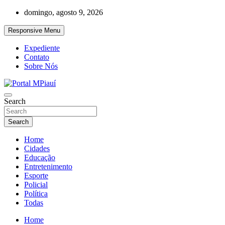
Skip
domingo, agosto 9, 2026
to
content
Responsive Menu
Expediente
Contato
Sobre Nós
Notícias do Piauí – Teresina – Água Branca e todo Médio Parnaíba
Search
Portal MPiauí
Search
Home
Cidades
Educação
Entretenimento
Esporte
Policial
Política
Todas
Home