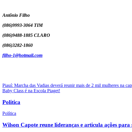
Antônio Filho
(086)9993-3064 TIM
(086)9488-1885 CLARO
(086)3282-1860
filho-1@hotmail.com
Navegação
Piauí: Marcha das Vadias deverá reunir mais de 2 mil mulheres na capi
Baby Class é na Escola Piaget!
de
Post
Politica
Política
Wilson Capote reune lideranças e articula ações pa