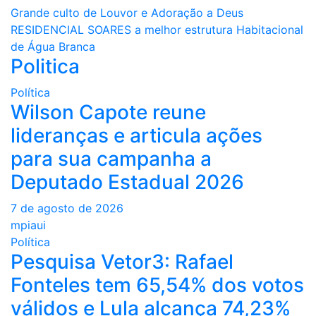
Navegação
Grande culto de Louvor e Adoração a Deus
RESIDENCIAL SOARES a melhor estrutura Habitacional
de
de Água Branca
Politica
Post
Política
Wilson Capote reune
lideranças e articula ações
para sua campanha a
Deputado Estadual 2026
7 de agosto de 2026
mpiaui
Política
Pesquisa Vetor3: Rafael
Fonteles tem 65,54% dos votos
válidos e Lula alcança 74,23%