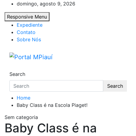
Skip
domingo, agosto 9, 2026
to
Responsive Menu
content
Expediente
Contato
Sobre Nós
Portal MPiauí
Notícias do Piauí – Teresina – Água Branca
Search
Search
Home
Baby Class é na Escola Piaget!
Sem categoria
Baby Class é na