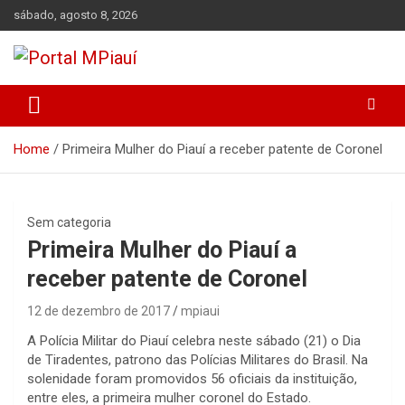
Skip
sábado, agosto 8, 2026
to
content
Notícias do Piauí – Teresina – Água Branca e todo Médio
Portal MPiauí
Parnaíba
Home
Primeira Mulher do Piauí a receber patente de Coronel
Sem categoria
Primeira Mulher do Piauí a
receber patente de Coronel
12 de dezembro de 2017
mpiaui
A Polícia Militar do Piauí celebra neste sábado (21) o Dia
de Tiradentes, patrono das Polícias Militares do Brasil. Na
solenidade foram promovidos 56 oficiais da instituição,
entre eles, a primeira mulher coronel do Estado.