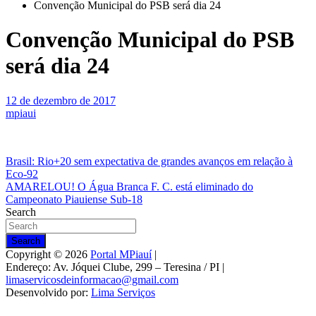
Convenção Municipal do PSB será dia 24
Convenção Municipal do PSB
será dia 24
12 de dezembro de 2017
mpiaui
Navegação
Brasil: Rio+20 sem expectativa de grandes avanços em relação à
Eco-92
de
AMARELOU! O Água Branca F. C. está eliminado do
Post
Campeonato Piauiense Sub-18
Search
Search
Copyright © 2026
Portal MPiauí
|
Endereço:
Av. Jóquei Clube, 299 – Teresina / PI
|
limaservicosdeinformacao@gmail.com
Desenvolvido por:
Lima Serviços