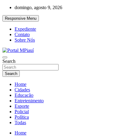
Skip
domingo, agosto 9, 2026
to
content
Responsive Menu
Expediente
Contato
Sobre Nós
Notícias do Piauí – Teresina – Água Branca e todo Médio Parnaíba
Search
Portal MPiauí
Search
Home
Cidades
Educação
Entretenimento
Esporte
Policial
Política
Todas
Home