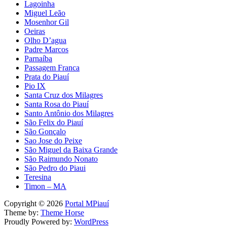
Lagoinha
Miguel Leão
Mosenhor Gil
Oeiras
Olho D’agua
Padre Marcos
Parnaíba
Passagem Franca
Prata do Piauí
Pio IX
Santa Cruz dos Milagres
Santa Rosa do Piauí
Santo Antônio dos Milagres
São Felix do Piauí
São Gonçalo
Sao Jose do Peixe
São Miguel da Baixa Grande
São Raimundo Nonato
São Pedro do Piaui
Teresina
Timon – MA
Copyright © 2026
Portal MPiauí
Theme by:
Theme Horse
Proudly Powered by:
WordPress