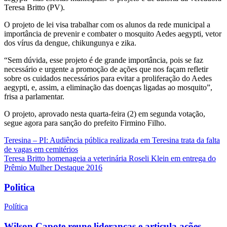
Teresa Britto (PV).
O projeto de lei visa trabalhar com os alunos da rede municipal a
importância de prevenir e combater o mosquito Aedes aegypti, vetor
dos vírus da dengue, chikungunya e zika.
“Sem dúvida, esse projeto é de grande importância, pois se faz
necessário e urgente a promoção de ações que nos façam refletir
sobre os cuidados necessários para evitar a proliferação do Aedes
aegypti, e, assim, a eliminação das doenças ligadas ao mosquito”,
frisa a parlamentar.
O projeto, aprovado nesta quarta-feira (2) em segunda votação,
segue agora para sanção do prefeito Firmino Filho.
Navegação
Teresina – PI: Audiência pública realizada em Teresina trata da falta
de vagas em cemitérios
de
Teresa Britto homenageia a veterinária Roseli Klein em entrega do
Post
Prêmio Mulher Destaque 2016
Politica
Política
Wilson Capote reune lideranças e articula ações