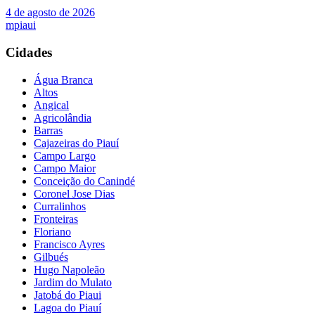
4 de agosto de 2026
mpiaui
Cidades
Água Branca
Altos
Angical
Agricolândia
Barras
Cajazeiras do Piauí
Campo Largo
Campo Maior
Conceição do Canindé
Coronel Jose Dias
Curralinhos
Fronteiras
Floriano
Francisco Ayres
Gilbués
Hugo Napoleão
Jardim do Mulato
Jatobá do Piaui
Lagoa do Piauí