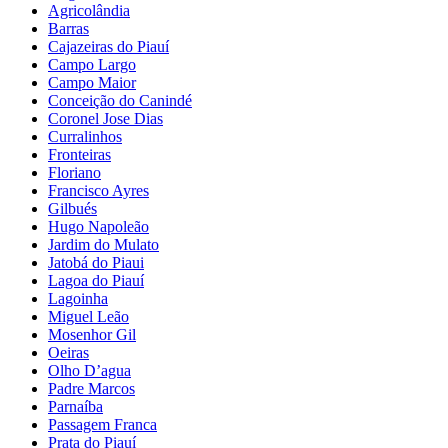
Agricolândia
Barras
Cajazeiras do Piauí
Campo Largo
Campo Maior
Conceição do Canindé
Coronel Jose Dias
Curralinhos
Fronteiras
Floriano
Francisco Ayres
Gilbués
Hugo Napoleão
Jardim do Mulato
Jatobá do Piaui
Lagoa do Piauí
Lagoinha
Miguel Leão
Mosenhor Gil
Oeiras
Olho D’agua
Padre Marcos
Parnaíba
Passagem Franca
Prata do Piauí