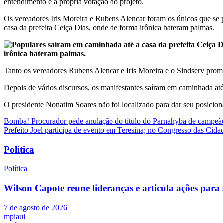
entendimento e a própria votação do projeto.
Os vereadores Iris Moreira e Rubens Alencar foram os únicos que se 
casa da prefeita Ceiça Dias, onde de forma irônica bateram palmas.
irônica bateram palmas.
Tanto os vereadores Rubens Alencar e Iris Moreira e o Sindserv prome
Depois de vários discursos, os manifestantes saíram em caminhada até
O presidente Nonatim Soares não foi localizado para dar seu posicion
Navegação
Bomba! Procurador pede anulação do título do Parnahyba de campeão
Prefeito Joel participa de evento em Teresina; no Congresso das Cida
de
Post
Politica
Política
Wilson Capote reune lideranças e articula ações pa
7 de agosto de 2026
mpiaui