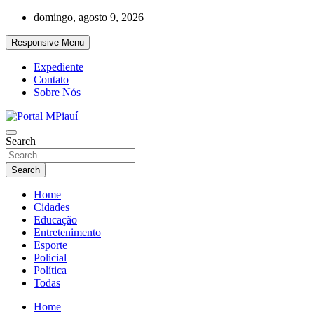
Skip
domingo, agosto 9, 2026
to
content
Responsive Menu
Expediente
Contato
Sobre Nós
Notícias do Piauí – Teresina – Água Branca e todo Médio Parnaíba
Search
Portal MPiauí
Search
Home
Cidades
Educação
Entretenimento
Esporte
Policial
Política
Todas
Home