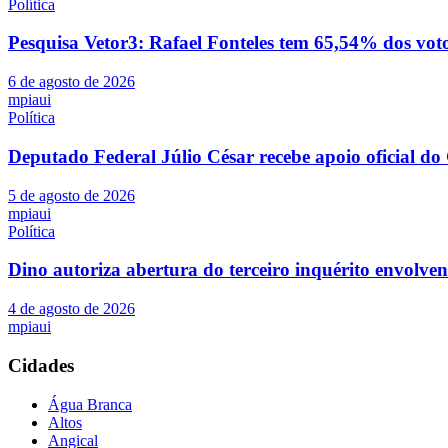
Política
Pesquisa Vetor3: Rafael Fonteles tem 65,54% dos vot
6 de agosto de 2026
mpiaui
Política
Deputado Federal Júlio César recebe apoio oficial d
5 de agosto de 2026
mpiaui
Política
Dino autoriza abertura do terceiro inquérito envolve
4 de agosto de 2026
mpiaui
Cidades
Água Branca
Altos
Angical