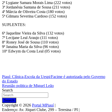
2ª Lygiane Samara Morais Lima (222 votos)
3ª Jordanésia Santana de Sousa (211 votos)
4ª Márcia de Oliveira Costa (180 votos)
5ª Gilmara Severina Cardoso (152 votos)
SUPLENTES:
6ª Jaqueline Vieira da Silva (132 votos)
7ª Lecijane Leal Araujo (111 votos)
8º Roney José de Sousa (110 votos)
9ª Janaina Maria da Silva (96 votos)
10º Edwym da Costa Leal (05 votos)
Navegação
Piauí: Clínica-Escola da Uespi/Facime é autorizada pelo Governo
do Estado
de
Post
Search
Search
Copyright © 2026
Portal MPiauí
|
Endereço:
Av. Jóquei Clube, 299 – Teresina / PI
|