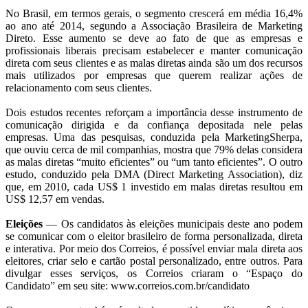
No Brasil, em termos gerais, o segmento crescerá em média 16,4%
ao ano até 2014, segundo a Associação Brasileira de Marketing
Direto. Esse aumento se deve ao fato de que as empresas e
profissionais liberais precisam estabelecer e manter comunicação
direta com seus clientes e as malas diretas ainda são um dos recursos
mais utilizados por empresas que querem realizar ações de
relacionamento com seus clientes.
Dois estudos recentes reforçam a importância desse instrumento de
comunicação dirigida e da confiança depositada nele pelas
empresas. Uma das pesquisas, conduzida pela MarketingSherpa,
que ouviu cerca de mil companhias, mostra que 79% delas considera
as malas diretas “muito eficientes” ou “um tanto eficientes”. O outro
estudo, conduzido pela DMA (Direct Marketing Association), diz
que, em 2010, cada US$ 1 investido em malas diretas resultou em
US$ 12,57 em vendas.
Eleições
— Os candidatos às eleições municipais deste ano podem
se comunicar com o eleitor brasileiro de forma personalizada, direta
e interativa. Por meio dos Correios, é possível enviar mala direta aos
eleitores, criar selo e cartão postal personalizado, entre outros. Para
divulgar esses serviços, os Correios criaram o “Espaço do
Candidato” em seu site: www.correios.com.br/candidato