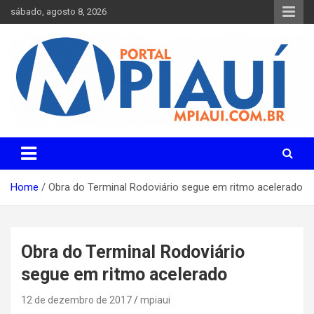
Skip
sábado, agosto 8, 2026
to
content
Notícias do Piauí – Teresina – Água Branca e todo Médio
Portal MPiauí
Parnaíba
Home
Obra do Terminal Rodoviário segue em ritmo acelerado
Obra do Terminal Rodoviário
segue em ritmo acelerado
12 de dezembro de 2017
mpiaui