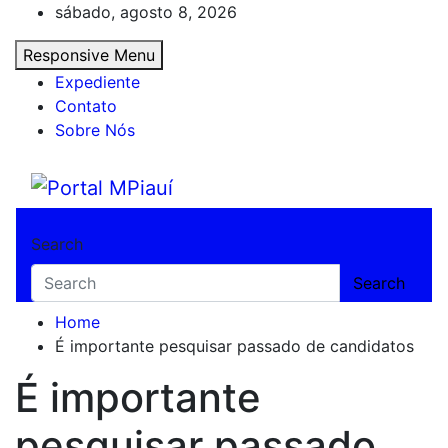
Skip
sábado, agosto 8, 2026
to
Responsive Menu
content
Expediente
Contato
Sobre Nós
Portal MPiauí
Notícias do Piauí – Teresina – Água Branca
Search
Search
Home
É importante pesquisar passado de candidatos
É importante
pesquisar passado