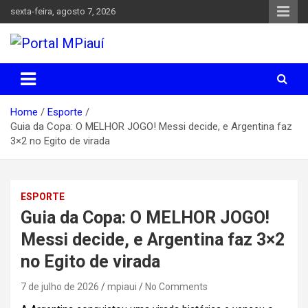
Skip
sexta-feira, agosto 7, 2026
to
content
Notícias do Piauí – Teresina – Água Branca e todo Médio
Portal MPiauí
Parnaíba
Home
Esporte
Guia da Copa: O MELHOR JOGO! Messi decide, e Argentina faz
3×2 no Egito de virada
ESPORTE
Guia da Copa: O MELHOR JOGO!
Messi decide, e Argentina faz 3×2
no Egito de virada
7 de julho de 2026
mpiaui
No Comments