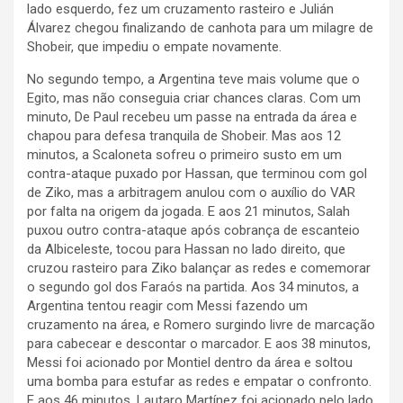
lado esquerdo, fez um cruzamento rasteiro e Julián
Álvarez chegou finalizando de canhota para um milagre de
Shobeir, que impediu o empate novamente.
No segundo tempo, a Argentina teve mais volume que o
Egito, mas não conseguia criar chances claras. Com um
minuto, De Paul recebeu um passe na entrada da área e
chapou para defesa tranquila de Shobeir. Mas aos 12
minutos, a Scaloneta sofreu o primeiro susto em um
contra-ataque puxado por Hassan, que terminou com gol
de Ziko, mas a arbitragem anulou com o auxílio do VAR
por falta na origem da jogada. E aos 21 minutos, Salah
puxou outro contra-ataque após cobrança de escanteio
da Albiceleste, tocou para Hassan no lado direito, que
cruzou rasteiro para Ziko balançar as redes e comemorar
o segundo gol dos Faraós na partida. Aos 34 minutos, a
Argentina tentou reagir com Messi fazendo um
cruzamento na área, e Romero surgindo livre de marcação
para cabecear e descontar o marcador. E aos 38 minutos,
Messi foi acionado por Montiel dentro da área e soltou
uma bomba para estufar as redes e empatar o confronto.
E aos 46 minutos, Lautaro Martínez foi acionado pelo lado