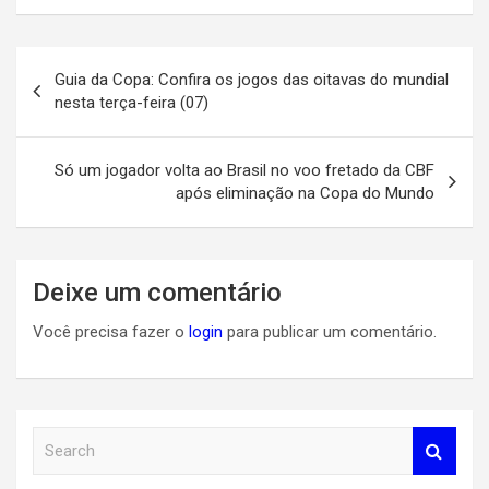
Navegação
Guia da Copa: Confira os jogos das oitavas do mundial
de
nesta terça-feira (07)
Post
Só um jogador volta ao Brasil no voo fretado da CBF
após eliminação na Copa do Mundo
Deixe um comentário
Você precisa fazer o
login
para publicar um comentário.
S
e
a