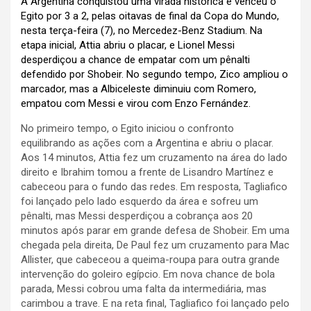
A
Argentina
conquistou uma virada histórica e venceu o
Egito por 3 a 2, pelas oitavas de final da
Copa do Mundo
,
nesta terça-feira (7), no Mercedez-Benz Stadium. Na
etapa inicial, Attia abriu o placar, e Lionel Messi
desperdiçou a chance de empatar com um pênalti
defendido por Shobeir. No segundo tempo, Zico ampliou o
marcador, mas a Albiceleste diminuiu com Romero,
empatou com Messi e virou com Enzo Fernández.
No primeiro tempo, o Egito iniciou o confronto
equilibrando as ações com a Argentina e abriu o placar.
Aos 14 minutos, Attia fez um cruzamento na área do lado
direito e Ibrahim tomou a frente de Lisandro Martínez e
cabeceou para o fundo das redes. Em resposta, Tagliafico
foi lançado pelo lado esquerdo da área e sofreu um
pênalti, mas Messi desperdiçou a cobrança aos 20
minutos após parar em grande defesa de Shobeir. Em uma
chegada pela direita, De Paul fez um cruzamento para Mac
Allister, que cabeceou a queima-roupa para outra grande
intervenção do goleiro egípcio. Em nova chance de bola
parada, Messi cobrou uma falta da intermediária, mas
carimbou a trave. E na reta final, Tagliafico foi lançado pelo