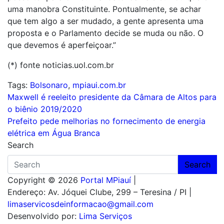
uma manobra Constituinte. Pontualmente, se achar
que tem algo a ser mudado, a gente apresenta uma
proposta e o Parlamento decide se muda ou não. O
que devemos é aperfeiçoar.”
(*) fonte noticias.uol.com.br
Tags:
Bolsonaro
,
mpiaui.com.br
Navegação
Maxwell é reeleito presidente da Câmara de Altos para
o biênio 2019/2020
de
Prefeito pede melhorias no fornecimento de energia
Post
elétrica em Água Branca
Search
Search
Copyright © 2026
Portal MPiauí
|
Endereço:
Av. Jóquei Clube, 299 – Teresina / PI
|
limaservicosdeinformacao@gmail.com
Desenvolvido por:
Lima Serviços