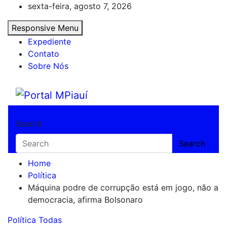
Skip
sexta-feira, agosto 7, 2026
to
Responsive Menu
content
Expediente
Contato
Sobre Nós
Portal MPiauí
Notícias do Piauí – Teresina – Água Branca
Search
Search
Home
Política
Máquina podre de corrupção está em jogo, não a
democracia, afirma Bolsonaro
Política
Todas