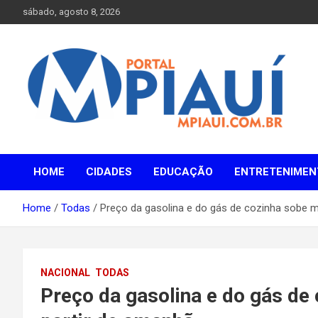
Skip
sábado, agosto 8, 2026
to
content
Notícias do Piauí – Teresina – Água Branca e todo Médio
Portal MPiauí
Parnaíba
HOME
CIDADES
EDUCAÇÃO
ENTRETENIMEN
Home
Todas
Preço da gasolina e do gás de cozinha sobe m
NACIONAL
TODAS
Preço da gasolina e do gás de