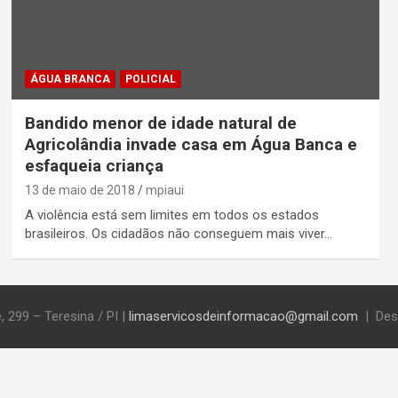
ÁGUA BRANCA
POLICIAL
Bandido menor de idade natural de
Agricolândia invade casa em Água Banca e
esfaqueia criança
13 de maio de 2018
mpiaui
A violência está sem limites em todos os estados
brasileiros. Os cidadãos não conseguem mais viver…
, 299 – Teresina / PI
|
limaservicosdeinformacao@gmail.com
Des