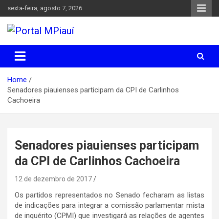
Skip
sexta-feira, agosto 7, 2026
to
content
Notícias do Piauí – Teresina – Água Branca e todo Médio
Portal MPiauí
Parnaíba
Home
Senadores piauienses participam da CPI de Carlinhos
Cachoeira
Senadores piauienses participam
da CPI de Carlinhos Cachoeira
12 de dezembro de 2017
Os partidos representados no Senado fecharam as listas
de indicações para integrar a comissão parlamentar mista
de inquérito (CPMI) que investigará as relações de agentes