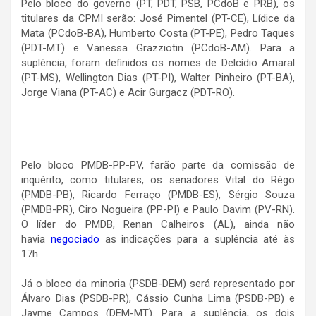
Pelo bloco do governo (PT, PDT, PSB, PCdoB e PRB), os
titulares da CPMI serão: José Pimentel (PT-CE), Lídice da
Mata (PCdoB-BA), Humberto Costa (PT-PE), Pedro Taques
(PDT-MT) e Vanessa Grazziotin (PCdoB-AM). Para a
suplência, foram definidos os nomes de Delcídio Amaral
(PT-MS), Wellington Dias (PT-PI), Walter Pinheiro (PT-BA),
Jorge Viana (PT-AC) e Acir Gurgacz (PDT-RO).
Pelo bloco PMDB-PP-PV, farão parte da comissão de
inquérito, como titulares, os senadores Vital do Rêgo
(PMDB-PB), Ricardo Ferraço (PMDB-ES), Sérgio Souza
(PMDB-PR), Ciro Nogueira (PP-PI) e Paulo Davim (PV-RN).
O líder do PMDB, Renan Calheiros (AL), ainda não
havia
negociado
as indicações para a suplência até às
17h.
Já o bloco da minoria (PSDB-DEM) será representado por
Álvaro Dias (PSDB-PR), Cássio Cunha Lima (PSDB-PB) e
Jayme Campos (DEM-MT). Para a suplência, os dois