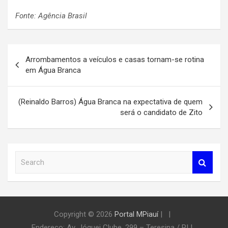
Fonte: Agência Brasil
Navegação
Arrombamentos a veículos e casas tornam-se rotina
de
em Água Branca
Post
(Reinaldo Barros) Água Branca na expectativa de quem
será o candidato de Zito
S
e
a
r
c
h
Copyright © 2026
Portal MPiauí
|
Endereço:
Av. Jóquei Clube, 299 – Teresina / PI
|