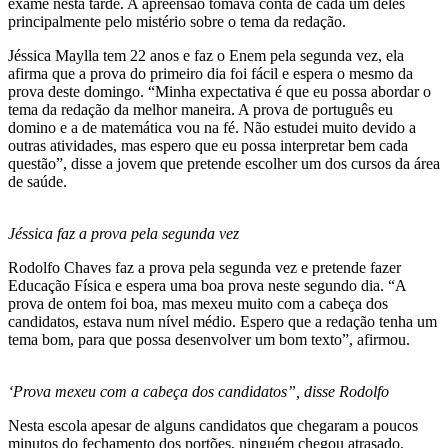
exame nesta tarde. A apreensão tomava conta de cada um deles
principalmente pelo mistério sobre o tema da redação.
Jéssica Maylla tem 22 anos e faz o Enem pela segunda vez, ela
afirma que a prova do primeiro dia foi fácil e espera o mesmo da
prova deste domingo. “Minha expectativa é que eu possa abordar o
tema da redação da melhor maneira. A prova de português eu
domino e a de matemática vou na fé. Não estudei muito devido a
outras atividades, mas espero que eu possa interpretar bem cada
questão”, disse a jovem que pretende escolher um dos cursos da área
de saúde.
Jéssica faz a prova pela segunda vez
Rodolfo Chaves faz a prova pela segunda vez e pretende fazer
Educação Física e espera uma boa prova neste segundo dia. “A
prova de ontem foi boa, mas mexeu muito com a cabeça dos
candidatos, estava num nível médio. Espero que a redação tenha um
tema bom, para que possa desenvolver um bom texto”, afirmou.
‘Prova mexeu com a cabeça dos candidatos”, disse Rodolfo
Nesta escola apesar de alguns candidatos que chegaram a poucos
minutos do fechamento dos portões, ninguém chegou atrasado.