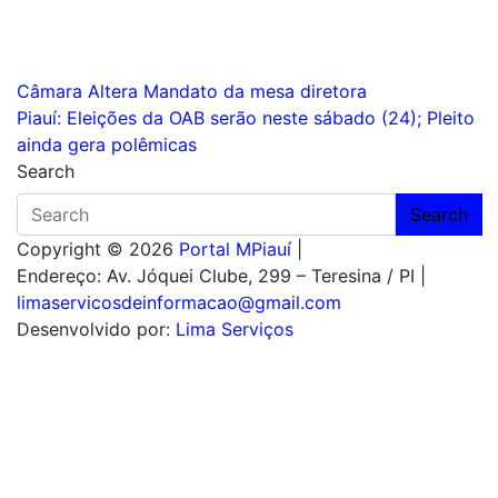
Navegação
Câmara Altera Mandato da mesa diretora
Piauí: Eleições da OAB serão neste sábado (24); Pleito
de
ainda gera polêmicas
Post
Search
Search
Copyright © 2026
Portal MPiauí
|
Endereço:
Av. Jóquei Clube, 299 – Teresina / PI
|
limaservicosdeinformacao@gmail.com
Desenvolvido por:
Lima Serviços