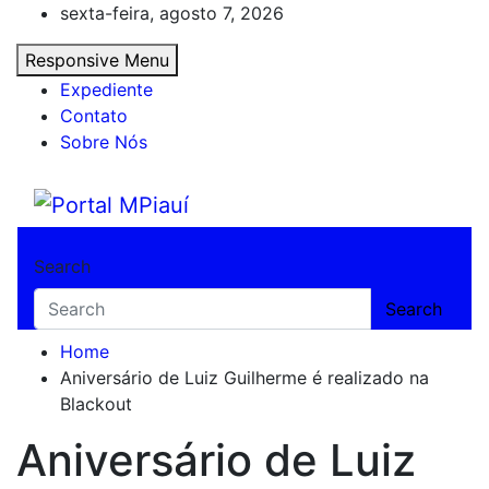
Skip
sexta-feira, agosto 7, 2026
to
Responsive Menu
content
Expediente
Contato
Sobre Nós
Portal MPiauí
Notícias do Piauí – Teresina – Água Branca
Search
Search
Home
Aniversário de Luiz Guilherme é realizado na
Blackout
Aniversário de Luiz