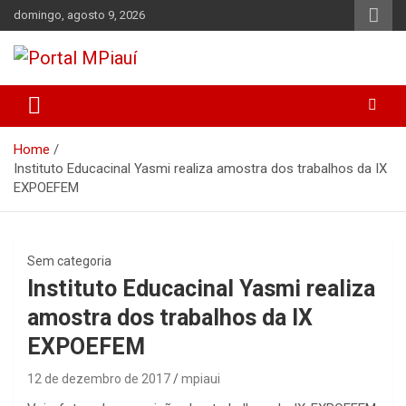
Skip
domingo, agosto 9, 2026
to
content
Notícias do Piauí – Teresina – Água Branca e todo Médio
Portal MPiauí
Parnaíba
Home
Instituto Educacinal Yasmi realiza amostra dos trabalhos da IX
EXPOEFEM
Sem categoria
Instituto Educacinal Yasmi realiza
amostra dos trabalhos da IX
EXPOEFEM
12 de dezembro de 2017
mpiaui