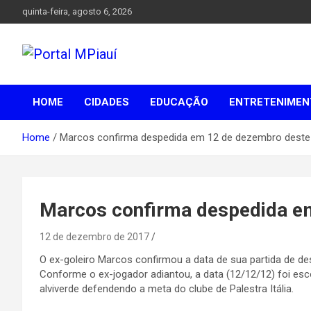
Skip
quinta-feira, agosto 6, 2026
to
content
Notícias do Piauí – Teresina – Água Branca e todo Médio
Portal MPiauí
Parnaíba
HOME
CIDADES
EDUCAÇÃO
ENTRETENIMEN
Home
Marcos confirma despedida em 12 de dezembro deste
Marcos confirma despedida e
12 de dezembro de 2017
O ex-goleiro Marcos confirmou a data de sua partida de de
Conforme o ex-jogador adiantou, a data (12/12/12) foi esc
alviverde defendendo a meta do clube de Palestra Itália.