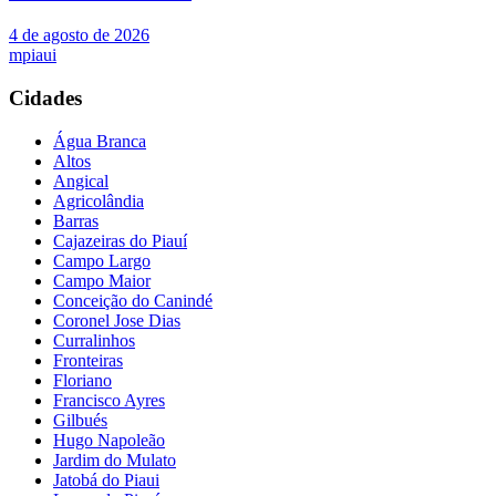
4 de agosto de 2026
mpiaui
Cidades
Água Branca
Altos
Angical
Agricolândia
Barras
Cajazeiras do Piauí
Campo Largo
Campo Maior
Conceição do Canindé
Coronel Jose Dias
Curralinhos
Fronteiras
Floriano
Francisco Ayres
Gilbués
Hugo Napoleão
Jardim do Mulato
Jatobá do Piaui