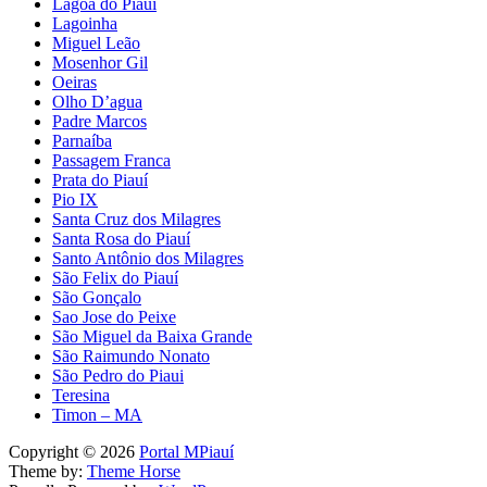
Lagoa do Piauí
Lagoinha
Miguel Leão
Mosenhor Gil
Oeiras
Olho D’agua
Padre Marcos
Parnaíba
Passagem Franca
Prata do Piauí
Pio IX
Santa Cruz dos Milagres
Santa Rosa do Piauí
Santo Antônio dos Milagres
São Felix do Piauí
São Gonçalo
Sao Jose do Peixe
São Miguel da Baixa Grande
São Raimundo Nonato
São Pedro do Piaui
Teresina
Timon – MA
Copyright © 2026
Portal MPiauí
Theme by:
Theme Horse