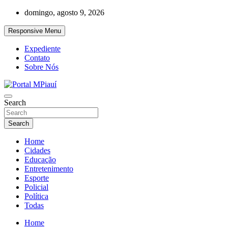
Skip
domingo, agosto 9, 2026
to
content
Responsive Menu
Expediente
Contato
Sobre Nós
Notícias do Piauí – Teresina – Água Branca e todo Médio Parnaíba
Search
Portal MPiauí
Search
Home
Cidades
Educação
Entretenimento
Esporte
Policial
Política
Todas
Home