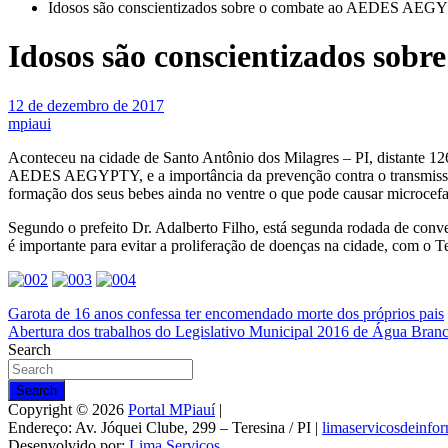
Idosos são conscientizados sobre o combate ao AEDES AE
Idosos são conscientizados s
12 de dezembro de 2017
mpiaui
Aconteceu na cidade de Santo Antônio dos Milagres – PI, distante 126
AEDES AEGYPTY, e a importância da prevenção contra o transmissor
formação dos seus bebes ainda no ventre o que pode causar microcefa
Segundo o prefeito Dr. Adalberto Filho, está segunda rodada de conve
é importante para evitar a proliferação de doenças na cidade, com o 
Navegação
Garota de 16 anos confessa ter encomendado morte dos próprios pais
Abertura dos trabalhos do Legislativo Municipal 2016 de Água Bran
de
Search
Post
Search
Copyright © 2026
Portal MPiauí
|
Endereço:
Av. Jóquei Clube, 299 – Teresina / PI
|
limaservicosdeinf
Desenvolvido por:
Lima Serviços