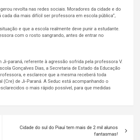
erou revolta nas redes sociais. Moradores da cidade e do
 cada dia mais difícil ser professora em escola pública”,
ituação e que a escola realmente deve punir a estudante.
essora com o rosto sangrando, antes de entrar no
m Ji-paraná, referente à agressão sofrida pela professora V.
a Escola Gonçalves Dias, a Secretaria de Estado da Educação
a professora, e esclarece que a mesma receberá toda
al (Cre) de Ji-Paraná. A Seduc está acompanhando o
clarecidos o mais rápido possível, para que medidas
Cidade do sul do Piauí tem mais de 2 mil alunos
fantasmas!