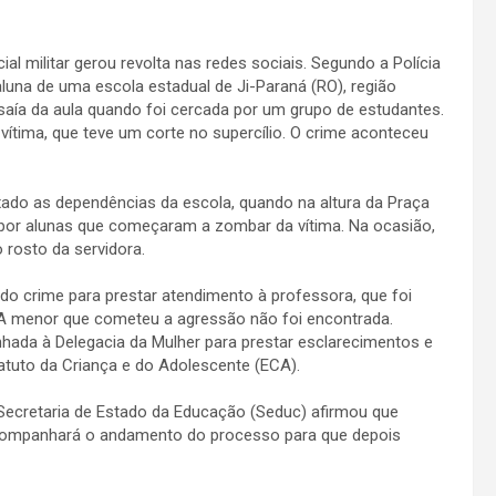
l militar gerou revolta nas redes sociais. Segundo a Polícia
aluna de uma escola estadual de Ji-Paraná (RO), região
 saía da aula quando foi cercada por um grupo de estudantes.
ítima, que teve um corte no supercílio. O crime aconteceu
ado as dependências da escola, quando na altura da Praça
a por alunas que começaram a zombar da vítima. Na ocasião,
rosto da servidora.
 do crime para prestar atendimento à professora, que foi
 A menor que cometeu a agressão não foi encontrada.
nhada à Delegacia da Mulher para prestar esclarecimentos e
atuto da Criança e do Adolescente (ECA).
 a Secretaria de Estado da Educação (Seduc) afirmou que
 acompanhará o andamento do processo para que depois