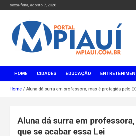
Skip
sexta-feira, agosto 7, 2026
to
content
Notícias do Piauí – Teresina – Água Branca e todo Médio
Portal MPiauí
Parnaíba
HOME
CIDADES
EDUCAÇÃO
ENTRETENIMEN
Home
Aluna dá surra em professora, mas é protegida pelo E
Aluna dá surra em professora,
que se acabar essa Lei