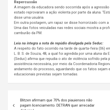
Repercussão
A imagem da educadora sendo socorrida após a agressão g
estado reprovaram a ação violenta por parte da aluna. “Está
disse uma usuária.
Em outra postagem, um rapaz se disse horrorizado com a s
Uma das fotos veiculadas nas redes sociais mostra a prof
camburão da PM.
Leia na íntegra a nota de repúdio divulgada pela Seduc:
A respeito do fato ocorrido na tarde de quarta-feira (06) e
L. B. S. de Souza, 48, a qual foi agredida por uma aluna d
(Seduc) afirma que repudia o ato de violência sofrido pel
assistência necessária, por meio da Coordenadoria Region
andamento do processo, aguardando que os fatos sejam es
educacionais previstas sejam tomadas.
Navegação
Blitzen afirmam que 70% dos piauienses não
de
pagam licenciamento. DETRAN quer arrecadar