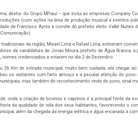
 Lima, diretor do Grupo MPiauí – que inclui as empresas Company 
 Produções (com ações na área de produção musical e eventos públi
cidade de Francisco Ayres a convite do prefeito eleito Valkir Nunes 
 Comunicação).
 tradicionais da região, Misael Lima e Rafael Lima, estiveram conv
uladores da candidatura de Jonas Moura, prefeito de Água Branca,
tos, nomes credenciados a votarem no dia 2 de Dezembro.
eu 26 Km de estrada municipal, muito bem cuidada, até chegar ao
beu os visitantes com farto almoço e a peculiar atenção do povo s
unicipais, mas também do reconhecimento vindo do povo, sinal maio
é, onde a criação de bovinos e caprinos é a principal fonte da e
lhoria da qualidade de vida dos seus habitantes, favorecendo o 
nicipal, além da chegada da energia elétrica e água encanada à co