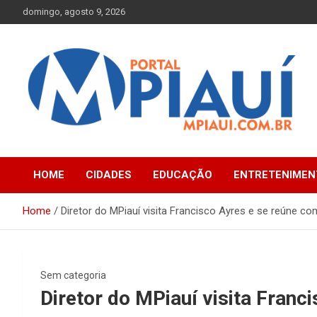
Skip
domingo, agosto 9, 2026
to
content
Notícias do Piauí – Teresina – Água Branca e todo Médio
Portal MPiauí
Parnaíba
HOME
CIDADES
EDUCAÇÃO
ENTRETENIMEN
Home
Diretor do MPiauí visita Francisco Ayres e se reúne co
Sem categoria
Diretor do MPiauí visita Franc