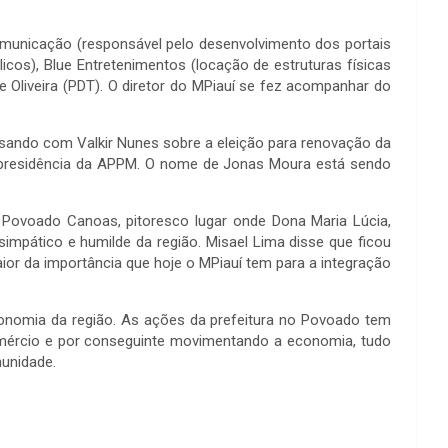
Comunicação (responsável pelo desenvolvimento dos portais
cos), Blue Entretenimentos (locação de estruturas físicas
de Oliveira (PDT). O diretor do MPiauí se fez acompanhar do
ersando com Valkir Nunes sobre a eleição para renovação da
 a presidência da APPM. O nome de Jonas Moura está sendo
 Povoado Canoas, pitoresco lugar onde Dona Maria Lúcia,
impático e humilde da região. Misael Lima disse que ficou
r da importância que hoje o MPiauí tem para a integração
conomia da região. As ações da prefeitura no Povoado tem
comércio e por conseguinte movimentando a economia, tudo
munidade.